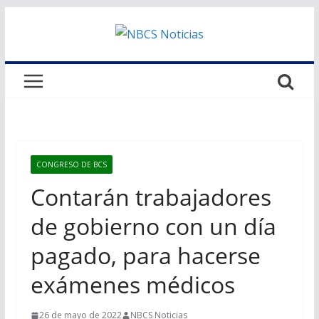
Saltar
al
contenido
CONGRESO DE BCS
Contarán trabajadores
de gobierno con un día
pagado, para hacerse
exámenes médicos
26 de mayo de 2022
NBCS Noticias