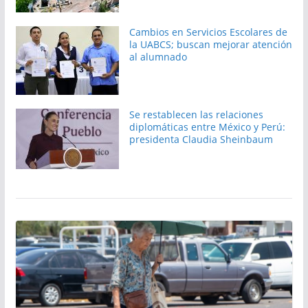
Cambios en Servicios Escolares de
la UABCS; buscan mejorar atención
al alumnado
Se restablecen las relaciones
diplomáticas entre México y Perú:
presidenta Claudia Sheinbaum