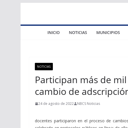
Saltar
al
contenido
INICIO
NOTICIAS
MUNICIPIOS
NOTICIAS
Participan más de mi
cambio de adscripció
24 de agosto de 2022
NBCS Noticias
docentes participaron en el proceso de cambios
celebrado en protocolos públicos en línea; de ell