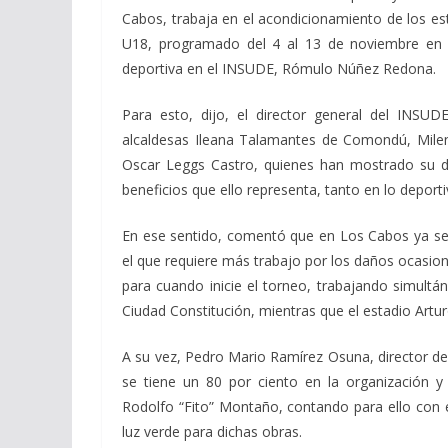
Cabos, trabaja en el acondicionamiento de los e
U18, programado del 4 al 13 de noviembre en Ba
deportiva en el INSUDE, Rómulo Núñez Redona.
Para esto, dijo, el director general del INSUD
alcaldesas Ileana Talamantes de Comondú, Mile
Oscar Leggs Castro, quienes han mostrado su di
beneficios que ello representa, tanto en lo depo
En ese sentido, comentó que en Los Cabos ya se h
el que requiere más trabajo por los daños ocasio
para cuando inicie el torneo, trabajando simul
Ciudad Constitución, mientras que el estadio Arturo
A su vez, Pedro Mario Ramírez Osuna, director d
se tiene un 80 por ciento en la organización y s
Rodolfo “Fito” Montaño, contando para ello con 
luz verde para dichas obras.