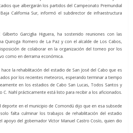
stadios que albergarán los partidos del Campeonato Premundial
ja California Sur, informó el subdirector de infraestructura
E Gilberto Garciglia Higuera, ha sostenido reuniones con las
na Quiroga Romero de La Paz y con el alcalde de Los Cabos,
sposición de colaborar en la organización del torneo por los
rtivo como en derrama económica.
ace la rehabilitación del estadio de San José del Cabo que es
nados por los recientes meteoros, esperando terminar a tiempo
táneamente en los estadios de Cabo San Lucas, Todos Santos y
 C. Nahl prácticamente está listo para recibir a los aficionados.
el deporte en el municipio de Comondú dijo que en esa subsede
olo falta culminar los trabajos de rehabilitación del estadio
el apoyo del gobernador Víctor Manuel Castro Cosío, quien dio