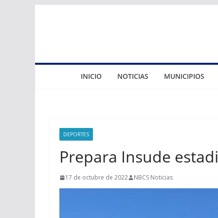
Saltar
al
contenido
INICIO
NOTICIAS
MUNICIPIOS
DEPORTES
Prepara Insude estad
17 de octubre de 2022
NBCS Noticias