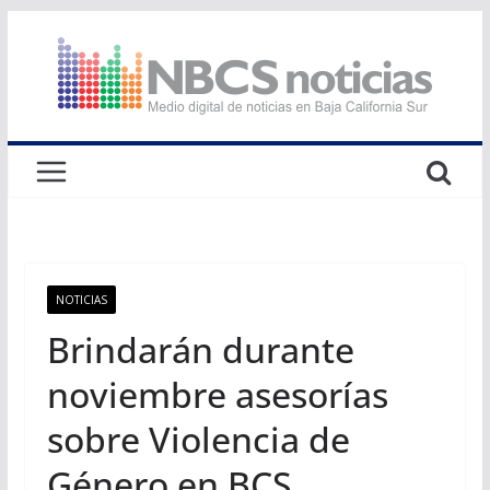
Saltar
al
contenido
NOTICIAS
Brindarán durante
noviembre asesorías
sobre Violencia de
Género en BCS