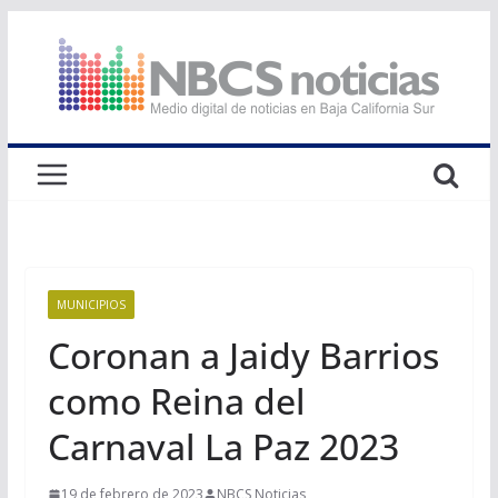
Saltar
al
contenido
MUNICIPIOS
Coronan a Jaidy Barrios
como Reina del
Carnaval La Paz 2023
19 de febrero de 2023
NBCS Noticias