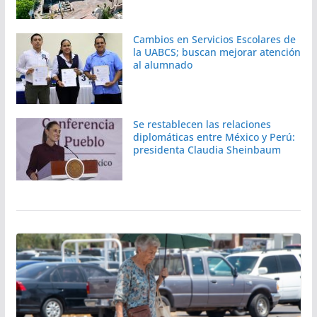
Cambios en Servicios Escolares de
la UABCS; buscan mejorar atención
al alumnado
Se restablecen las relaciones
diplomáticas entre México y Perú:
presidenta Claudia Sheinbaum