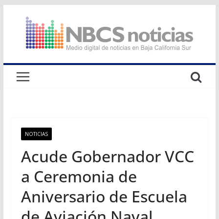
Saltar
al
contenido
NOTICIAS
Acude Gobernador VCC
a Ceremonia de
Aniversario de Escuela
de Aviación Naval