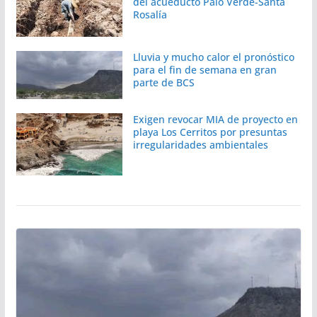
del acueducto Palo Verde-Santa
Rosalía
Lluvia y mucho calor el pronóstico
para el fin de semana en gran
parte de BCS
Exigen revocar MIA de proyecto en
playa Los Cerritos por presuntas
irregularidades ambientales