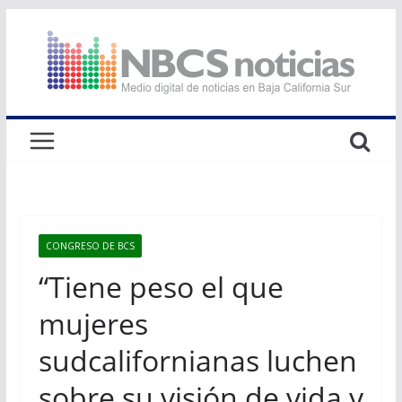
Saltar
al
contenido
CONGRESO DE BCS
“Tiene peso el que
mujeres
sudcalifornianas luchen
sobre su visión de vida y