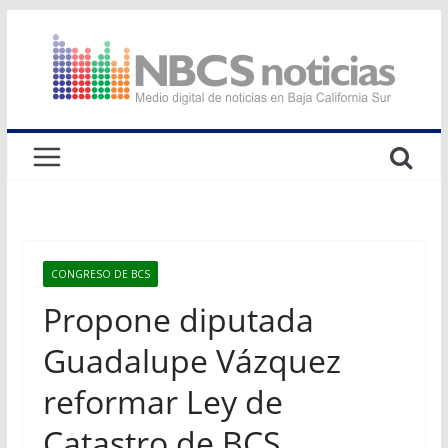
Saltar
al
contenido
CONGRESO DE BCS
Propone diputada
Guadalupe Vázquez
reformar Ley de
Catastro de BCS