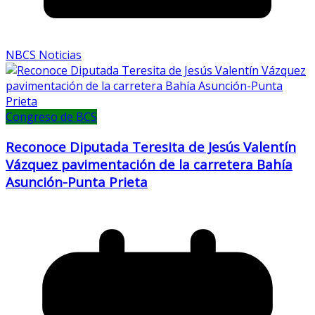
NBCS Noticias
Congreso de BCS
Reconoce Diputada Teresita de Jesús Valentín
Vázquez pavimentación de la carretera Bahía
Asunción-Punta Prieta