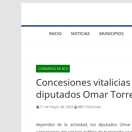
Saltar
al
contenido
INICIO
NOTICIAS
MUNICIPIOS
CONGRESO DE BCS
Concesiones vitalicia
diputados Omar Torre
17 de mayo de 2025
NBCS Noticias
dependen de la actividad, los diputados Omar
concesiones del servicio público de transporte sean