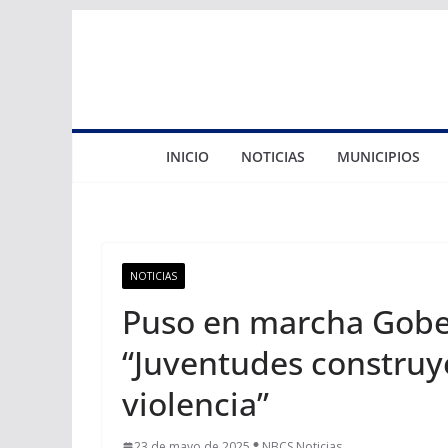
Saltar
al
contenido
INICIO
NOTICIAS
MUNICIPIOS
NOTICIAS
Puso en marcha Gobe
“Juventudes construy
violencia”
23 de mayo de 2025
NBCS Noticias