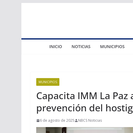
Saltar
al
contenido
INICIO
NOTICIAS
MUNICIPIOS
MUNICIPIOS
Capacita IMM La Paz 
prevención del hosti
6 de agosto de 2025
NBCS Noticias