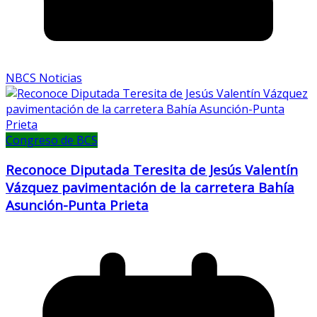
NBCS Noticias
Congreso de BCS
Reconoce Diputada Teresita de Jesús Valentín
Vázquez pavimentación de la carretera Bahía
Asunción-Punta Prieta