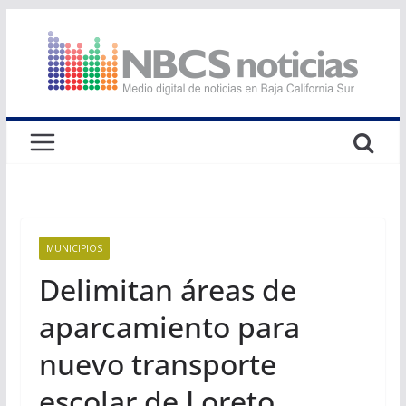
Saltar
al
contenido
MUNICIPIOS
Delimitan áreas de
aparcamiento para
nuevo transporte
escolar de Loreto