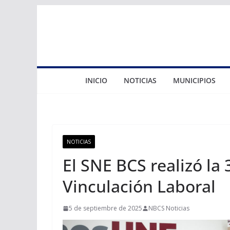
Saltar
al
contenido
INICIO
NOTICIAS
MUNICIPIOS
NOTICIAS
El SNE BCS realizó la 
Vinculación Laboral
5 de septiembre de 2025
NBCS Noticias