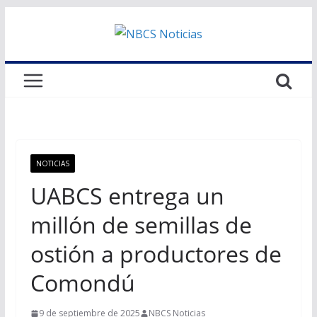
Saltar
al
contenido
NOTICIAS
UABCS entrega un
millón de semillas de
ostión a productores de
Comondú
9 de septiembre de 2025
NBCS Noticias