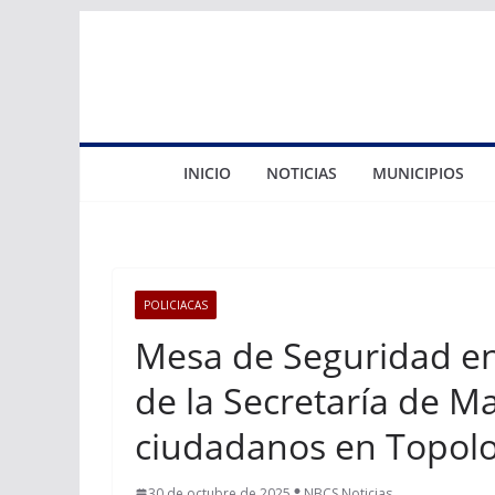
Saltar
al
contenido
INICIO
NOTICIAS
MUNICIPIOS
POLICIACAS
Mesa de Seguridad en
de la Secretaría de Ma
ciudadanos en Topo
30 de octubre de 2025
NBCS Noticias