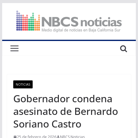
Saltar
al
contenido
NOTICIAS
Gobernador condena
asesinato de Bernardo
Soriano Castro
25 de febrero de 2026
NBCS Noticias