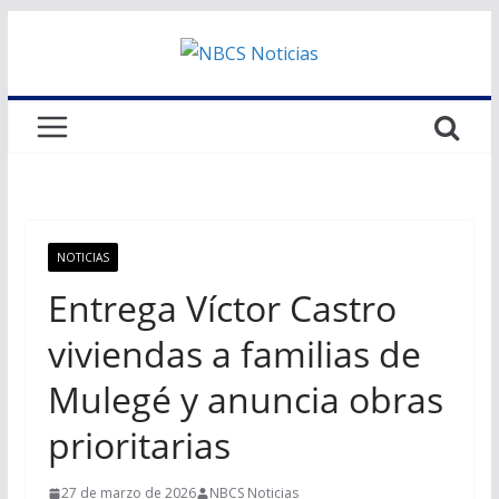
Saltar
al
contenido
NOTICIAS
Entrega Víctor Castro
viviendas a familias de
Mulegé y anuncia obras
prioritarias
27 de marzo de 2026
NBCS Noticias