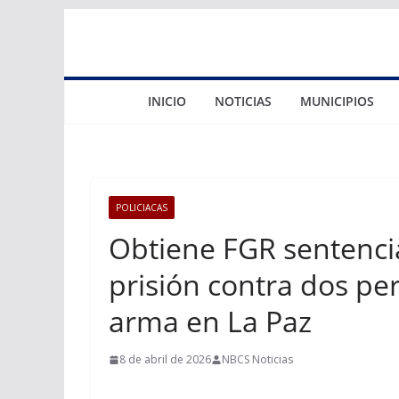
Saltar
al
contenido
INICIO
NOTICIAS
MUNICIPIOS
POLICIACAS
Obtiene FGR sentenci
prisión contra dos pe
arma en La Paz
8 de abril de 2026
NBCS Noticias