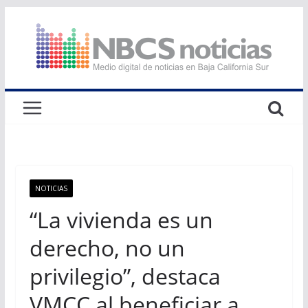
Saltar
al
contenido
NOTICIAS
“La vivienda es un
derecho, no un
privilegio”, destaca
VMCC al beneficiar a