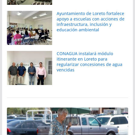
Ayuntamiento de Loreto fortalece
apoyo a escuelas con acciones de
infraestructura, inclusión y
educación ambiental
CONAGUA instalará módulo
itinerante en Loreto para
regularizar concesiones de agua
vencidas