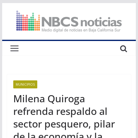
Saltar
al
contenido
MUNICIPIOS
Milena Quiroga
refrenda respaldo al
sector pesquero, pilar
de la economía y la