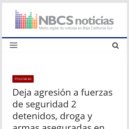
Saltar
al
contenido
POLICIACAS
Deja agresión a fuerzas
de seguridad 2
detenidos, droga y
armas aseguradas en