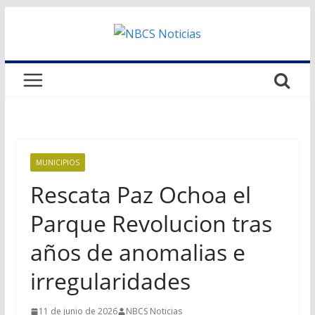
Saltar
al
contenido
MUNICIPIOS
Rescata Paz Ochoa el
Parque Revolucion tras
años de anomalias e
irregularidades
11 de junio de 2026
NBCS Noticias