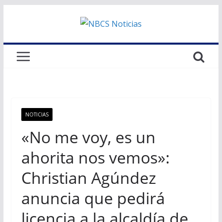
Saltar
al
contenido
NOTICIAS
«No me voy, es un
ahorita nos vemos»:
Christian Agúndez
anuncia que pedirá
licencia a la alcaldía de