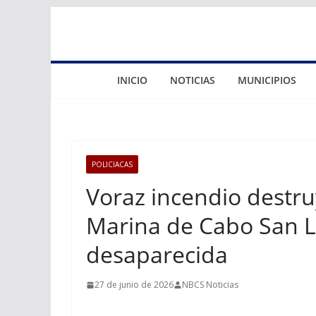
Saltar
al
contenido
INICIO
NOTICIAS
MUNICIPIOS
POLICIACAS
Voraz incendio destr
Marina de Cabo San L
desaparecida
27 de junio de 2026
NBCS Noticias