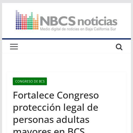
Saltar
al
contenido
CONGRESO DE BCS
Fortalece Congreso
protección legal de
personas adultas
mayores en BCS