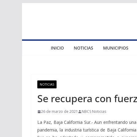
Saltar
al
contenido
INICIO
NOTICIAS
MUNICIPIOS
NOTICIAS
Se recupera con fuer
26 de marzo de 2021
NBCS Noticias
La Paz, Baja California Sur.- Aun enfrentando una
pandemia, la industria turística de Baja California