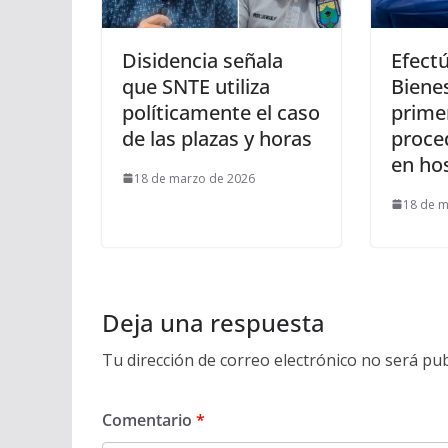
Disidencia señala
Efect
que SNTE utiliza
Biene
políticamente el caso
prime
de las plazas y horas
proce
en hos
18 de marzo de 2026
18 de m
Deja una respuesta
Tu dirección de correo electrónico no será pub
Comentario
*