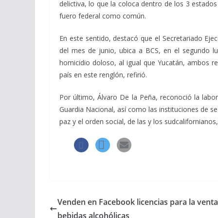
delictiva, lo que la coloca dentro de los 3 estado
fuero federal como común.
En este sentido, destacó que el Secretariado Ejec
del mes de junio, ubica a BCS, en el segundo lug
homicidio doloso, al igual que Yucatán, ambos re
país en este renglón, refirió.
Por último, Álvaro De la Peña, reconoció la lab
Guardia Nacional, así como las instituciones de segu
paz y el orden social, de las y los sudcalifornianos
Ven­den en Fa­ce­book li­cen­cias pa­ra la vent
bebidas alcohólicas