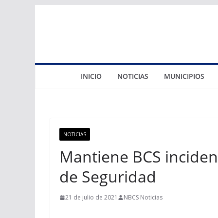
Saltar
al
contenido
INICIO
NOTICIAS
MUNICIPIOS
NOTICIAS
Mantiene BCS incidenci
de Seguridad
21 de julio de 2021
NBCS Noticias