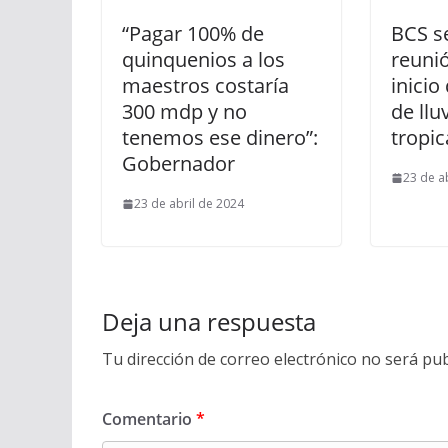
“Pagar 100% de
BCS s
quinquenios a los
reunió
maestros costaría
inici
300 mdp y no
de llu
tenemos ese dinero”:
tropic
Gobernador
23 de a
23 de abril de 2024
Deja una respuesta
Tu dirección de correo electrónico no será pub
Comentario
*