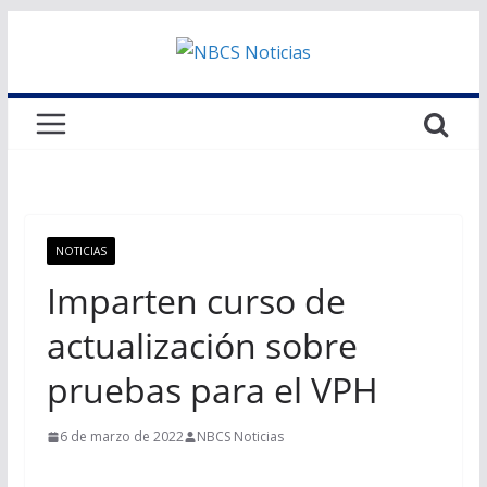
Saltar
al
contenido
NOTICIAS
Imparten curso de
actualización sobre
pruebas para el VPH
6 de marzo de 2022
NBCS Noticias