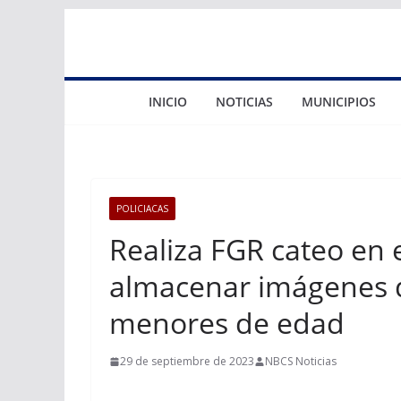
Saltar
al
contenido
INICIO
NOTICIAS
MUNICIPIOS
POLICIACAS
Realiza FGR cateo en 
almacenar imágenes d
menores de edad
29 de septiembre de 2023
NBCS Noticias