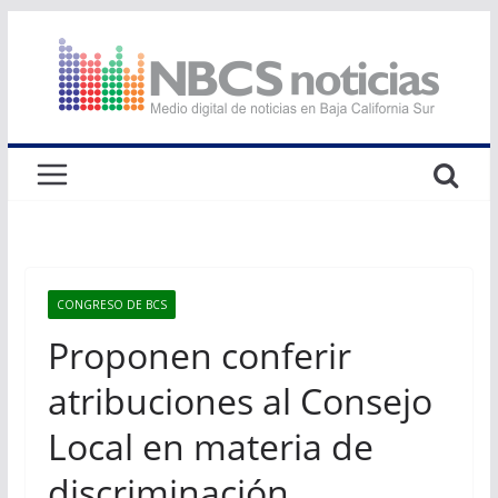
Saltar
al
contenido
CONGRESO DE BCS
Proponen conferir
atribuciones al Consejo
Local en materia de
discriminación