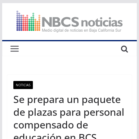
Saltar
al
contenido
NOTICIAS
Se prepara un paquete
de plazas para personal
compensado de
educación en BCS