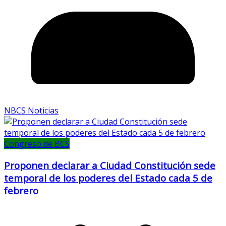
NBCS Noticias
Congreso de BCS
Proponen declarar a Ciudad Constitución sede
temporal de los poderes del Estado cada 5 de
febrero