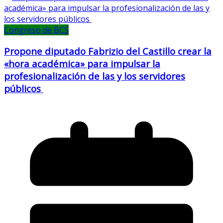
Congreso de BCS
Propone diputado Fabrizio del Castillo crear la
«hora académica» para impulsar la
profesionalización de las y los servidores
públicos