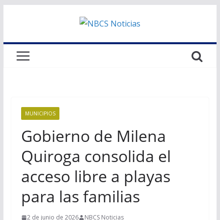
Saltar
al
contenido
MUNICIPIOS
Gobierno de Milena
Quiroga consolida el
acceso libre a playas
para las familias
2 de junio de 2026
NBCS Noticias