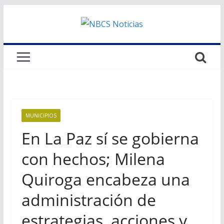
Saltar
al
contenido
MUNICIPIOS
En La Paz sí se gobierna
con hechos; Milena
Quiroga encabeza una
administración de
estrategias, acciones y