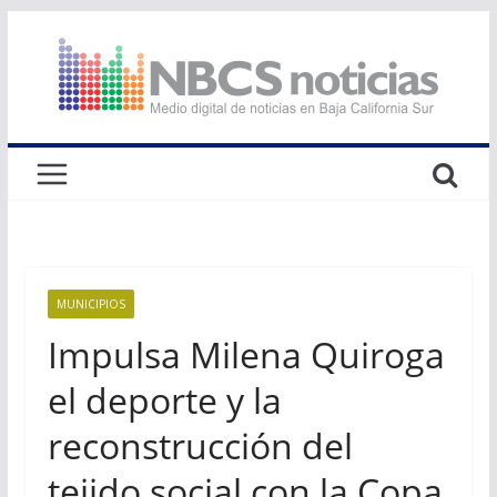
Saltar
al
contenido
MUNICIPIOS
Impulsa Milena Quiroga
el deporte y la
reconstrucción del
tejido social con la Copa