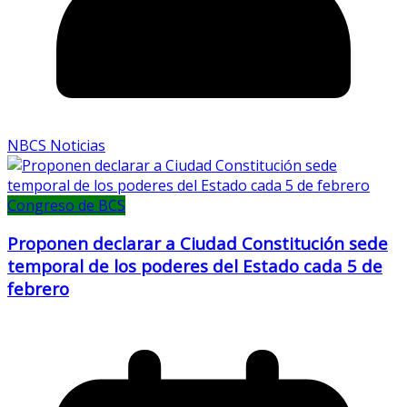
NBCS Noticias
Congreso de BCS
Proponen declarar a Ciudad Constitución sede
temporal de los poderes del Estado cada 5 de
febrero